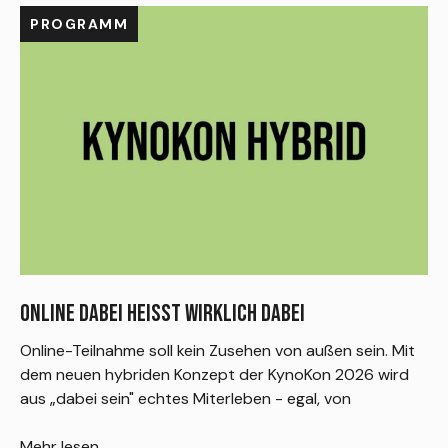
PROGRAMM
ONLINE DABEI HEISST WIRKLICH DABEI
T
Online-Teilnahme soll kein Zusehen von außen sein. Mit
D
dem neuen hybriden Konzept der KynoKon 2026 wird
V
aus „dabei sein" echtes Miterleben - egal, von
S
P
Mehr lesen