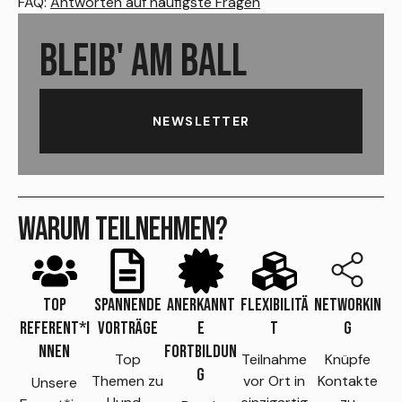
FAQ:
Antworten auf häufigste Fragen
BLEIB' AM BALL
NEWSLETTER
WARUM TEILNEHMEN?
TOP
SPANNENDE
ANERKANNT
FLEXIBILITÄ
NETWORKIN
REFERENT*I
VORTRÄGE
E
T
G
NNEN
FORTBILDUN
Top
Teilnahme
Knüpfe
G
Themen zu
vor Ort in
Kontakte
Unsere