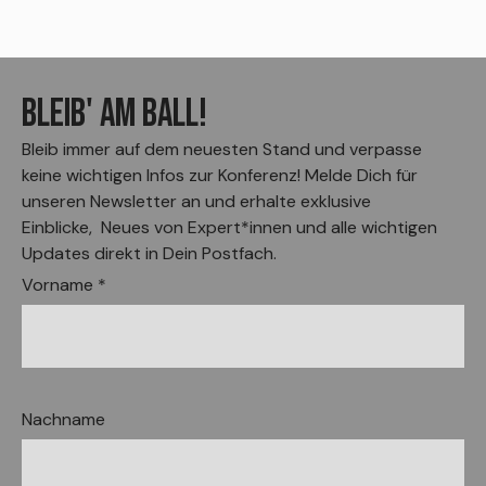
BLEIB' AM BALL!
Bleib immer auf dem neuesten Stand und verpasse
keine wichtigen Infos zur Konferenz! Melde Dich für
unseren Newsletter an und erhalte exklusive
Einblicke, Neues von Expert*innen und alle wichtigen
Updates direkt in Dein Postfach.
Vorname *
Nachname