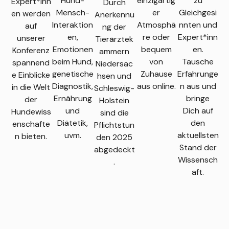
Hund-
einzigartig
zu
Expert*inn
Durch
Mensch-
er
Gleichgesi
en werden
Anerkennu
Interaktion
Atmosphä
nnten und
auf
ng der
en,
re oder
Expert*inn
unserer
Tierärztek
Emotionen
bequem
en.
Konferenz
ammern
beim Hund,
von
Tausche
spannend
Niedersac
genetische
Zuhause
Erfahrunge
e Einblicke
hsen und
Diagnostik,
aus online.
n aus und
in die Welt
Schleswig-
Ernährung
bringe
der
Holstein
und
Dich auf
Hundewiss
sind die
Diätetik,
den
enschafte
Pflichtstun
uvm.
aktuellsten
n bieten.
den 2025
Stand der
abgedeckt
Wissensch
.
aft.