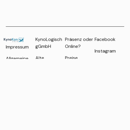
KynoLogisch
Präsenz oder
Facebook
gGmbH
Online?
Impressum
Instagram
Alte
Preise
Allgemeine
Newsletter
Heerstraße 18
Geschäftsbe
Kontakt
dingungen
15345 Garzau
Datenschutz
+49
(0)33435
858 186
+49
(0)176
2403