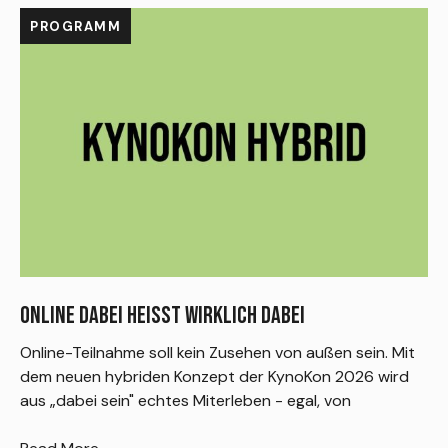
PROGRAMM
ONLINE DABEI HEISST WIRKLICH DABEI
T
Online-Teilnahme soll kein Zusehen von außen sein. Mit
D
dem neuen hybriden Konzept der KynoKon 2026 wird
V
aus „dabei sein" echtes Miterleben - egal, von
S
P